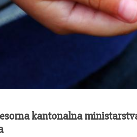
esorna kantonalna ministarstva
a