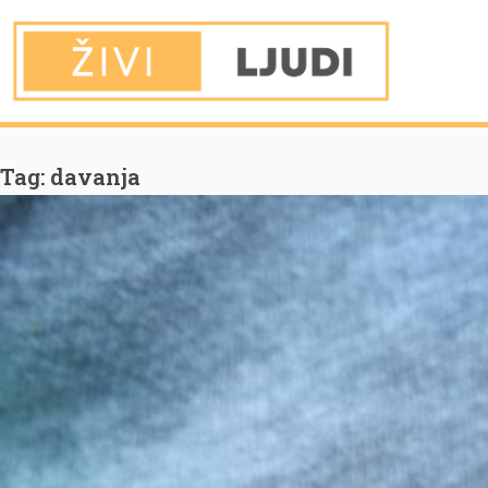
You are Here
Home
davanja
Tag:
davanja