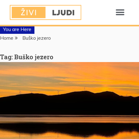
You are Here
Home
Buško jezero
Tag:
Buško jezero