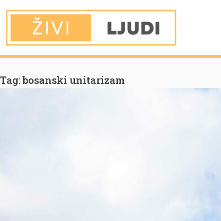
You are Here
Home
bosanski unitarizam
Tag:
bosanski unitarizam