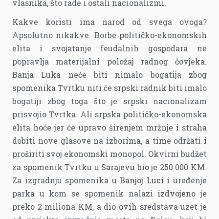
vlasnika, što rade i ostali nacionalizmi.
Kakve koristi ima narod od svega ovoga?
Apsolutno nikakve. Borbe političko-ekonomskih
elita i svojatanje feudalnih gospodara ne
popravlja materijalni položaj radnog čovjeka.
Banja Luka neće biti nimalo bogatija zbog
spomenika Tvrtku niti će srpski radnik biti imalo
bogatiji zbog toga što je srpski nacionalizam
prisvojio Tvrtka. Ali srpska političko-ekonomska
elita hoće jer će upravo širenjem mržnje i straha
dobiti nove glasove na izborima, a time održati i
proširiti svoj ekonomski monopol. Okvirni budžet
za spomenik Tvrtku u
Sarajevu
bio je 250 000 KM.
Za izgradnju spomenika u
Banjoj Luci
i uređenje
parka u kom se spomenik nalazi
izdvojeno
je
preko 2 miliona KM, a dio ovih sredstava uzet je