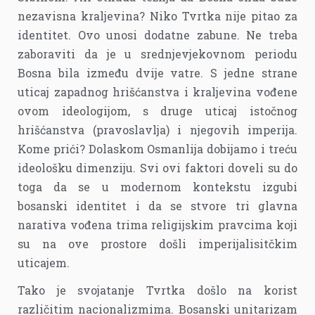
nezavisna kraljevina? Niko Tvrtka nije pitao za
identitet. Ovo unosi dodatne zabune. Ne treba
zaboraviti da je u srednjevjekovnom periodu
Bosna bila između dvije vatre. S jedne strane
uticaj zapadnog hrišćanstva i kraljevina vođene
ovom ideologijom, s druge uticaj istočnog
hrišćanstva (pravoslavlja) i njegovih imperija.
Kome prići? Dolaskom Osmanlija dobijamo i treću
ideološku dimenziju. Svi ovi faktori doveli su do
toga da se u modernom kontekstu izgubi
bosanski identitet i da se stvore tri glavna
narativa vođena trima religijskim pravcima koji
su na ove prostore došli imperijalisitčkim
uticajem.
Tako je svojatanje Tvrtka došlo na korist
različitim nacionalizmima. Bosanski unitarizam