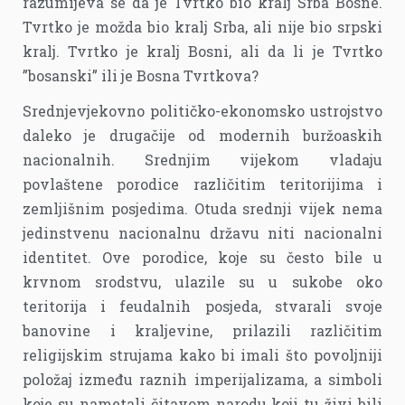
razumijeva se da je Tvrtko bio kralj Srba Bosne.
Tvrtko je možda bio kralj Srba, ali nije bio srpski
kralj. Tvrtko je kralj Bosni, ali da li je Tvrtko
”bosanski” ili je Bosna Tvrtkova?
Srednjevjekovno političko-ekonomsko ustrojstvo
daleko je drugačije od modernih buržoaskih
nacionalnih. Srednjim vijekom vladaju
povlaštene porodice različitim teritorijima i
zemljišnim posjedima. Otuda srednji vijek nema
jedinstvenu nacionalnu državu niti nacionalni
identitet. Ove porodice, koje su često bile u
krvnom srodstvu, ulazile su u sukobe oko
teritorija i feudalnih posjeda, stvarali svoje
banovine i kraljevine, prilazili različitim
religijskim strujama kako bi imali što povoljniji
položaj između raznih imperijalizama, a simboli
koje su nametali čitavom narodu koji tu živi bili