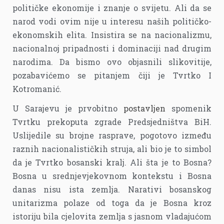
političke ekonomije i znanje o svijetu. Ali da se
narod vodi ovim nije u interesu naših političko-
ekonomskih elita. Insistira se na nacionalizmu,
nacionalnoj pripadnosti i dominaciji nad drugim
narodima. Da bismo ovo objasnili slikovitije,
pozabavićemo se pitanjem čiji je Tvrtko I
Kotromanić.
U Sarajevu je prvobitno
postavljen
spomenik
Tvrtku prekoputa zgrade Predsjedništva BiH.
Uslijedile su brojne rasprave, pogotovo između
raznih nacionalističkih struja, ali bio je to simbol
da je Tvrtko bosanski kralj. Ali šta je to Bosna?
Bosna u srednjevjekovnom kontekstu i Bosna
danas nisu ista zemlja. Narativi bosanskog
unitarizma polaze od toga da je Bosna kroz
istoriju bila cjelovita zemlja s jasnom vladajućom