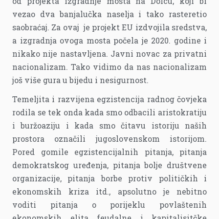
od projekta izgradnje mosta na Dolcu, koji bi
vezao dva banjalučka naselja i tako rasteretio
saobraćaj. Za ovaj je projekt EU izdvojila sredstva,
a izgradnja ovoga mosta počela je 2020. godine i
nikako nije nastavljena. Javni novac za privatni
nacionalizam. Tako vidimo da nas nacionalizam
još više gura u bijedu i nesigurnost.
Temeljita i razvijena egzistencija radnog čovjeka
rodila se tek onda kada smo odbacili aristokratiju
i buržoaziju i kada smo čitavu istoriju naših
prostora označili jugoslovenskom istorijom.
Pored gomile egzistencijalnih pitanja, pitanja
demokratskog uređenja, pitanja bolje društvene
organizacije, pitanja borbe protiv političkih i
ekonomskih kriza itd., apsolutno je nebitno
voditi pitanja o porijeklu povlaštenih
ekonomskih elita feudalne i kapitalisitčke