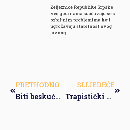
Željeznice Republike Srpske
već godinama suočavaju se s
ozbiljnim problemima koji
ugrožavaju stabilnost ovog
javnog
PRETHODNO
SLIJEDEĆE
Biti beskućnik u Bosni i Hercegovini nije stvar izbora
Trapistički samostan Zvijezda Marija