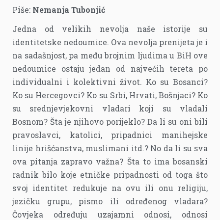
Piše:
Nemanja Tubonjić
Jedna od velikih nevolja naše istorije su
identitetske nedoumice. Ova nevolja prenijeta je i
na sadašnjost, pa među brojnim ljudima u BiH ove
nedoumice ostaju jedan od najvećih tereta po
individualni i kolektivni život. Ko su Bosanci?
Ko su Hercegovci? Ko su Srbi, Hrvati, Bošnjaci? Ko
su srednjevjekovni vladari koji su vladali
Bosnom? Šta je njihovo porijeklo? Da li su oni bili
pravoslavci, katolici, pripadnici manihejske
linije hrišćanstva, muslimani itd.? No da li su sva
ova pitanja zapravo važna? Šta to ima bosanski
radnik bilo koje etničke pripadnosti od toga što
svoj identitet redukuje na ovu ili onu religiju,
jezičku grupu, pismo ili određenog vladara?
Čovjeka određuju uzajamni odnosi, odnosi