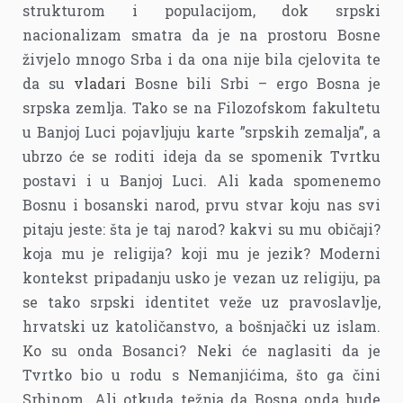
strukturom i populacijom, dok srpski
nacionalizam smatra da je na prostoru Bosne
živjelo mnogo Srba i da ona nije bila cjelovita te
da su
vladari
Bosne bili Srbi – ergo Bosna je
srpska zemlja. Tako se na Filozofskom fakultetu
u Banjoj Luci pojavljuju karte ”srpskih zemalja”, a
ubrzo će se roditi ideja da se spomenik Tvrtku
postavi i u Banjoj Luci. Ali kada spomenemo
Bosnu i bosanski narod, prvu stvar koju nas svi
pitaju jeste: šta je taj narod? kakvi su mu običaji?
koja mu je religija? koji mu je jezik? Moderni
kontekst pripadanju usko je vezan uz religiju, pa
se tako srpski identitet veže uz pravoslavlje,
hrvatski uz katoličanstvo, a bošnjački uz islam.
Ko su onda Bosanci? Neki će naglasiti da je
Tvrtko bio u rodu s Nemanjićima, što ga čini
Srbinom. Ali otkuda težnja da Bosna onda bude