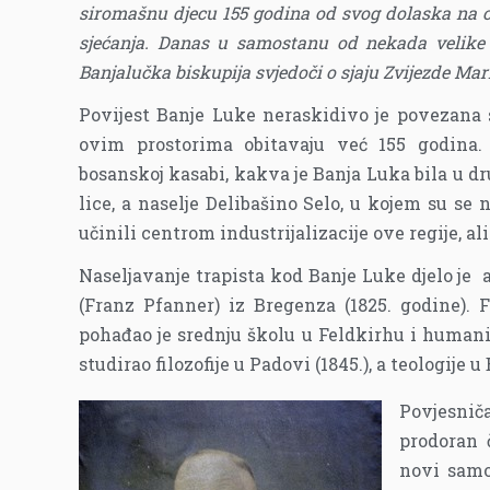
siromašnu djecu 155 godina od svog dolaska na 
sjećanja. Danas u samostanu od nekada velike
Banjalučka biskupija svjedoči o sjaju Zvijezde Mari
Povijest Banje Luke neraskidivo je povezana s
ovim prostorima obitavaju već 155 godina.
bosanskoj kasabi, kakva je Banja Luka bila u dru
lice, a naselje Delibašino Selo, u kojem su se 
učinili centrom industrijalizacije ove regije, ali 
Naseljavanje trapista kod Banje Luke djelo je 
(Franz Pfanner) iz Bregenza (1825. godine). 
pohađao je srednju školu u Feldkirhu i humanis
studirao filozofije u Padovi (1845.), a teologije 
Povjesniča
prodoran č
novi samo