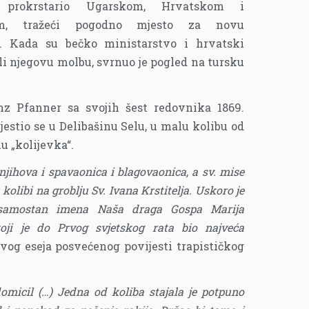
 prokrstario Ugarskom, Hrvatskom i
jom, tražeći pogodno mjesto za novu
. Kada su bečko ministarstvo i hrvatski
li njegovu molbu, svrnuo je pogled na tursku
nz Pfanner sa svojih šest redovnika 1869.
estio se u Delibašinu Selu, u malu kolibu od
u „kolijevka“.
 njihova i spavaonica i blagovaonica, a sv. mise
u kolibi na groblju Sv. Ivana Krstitelja. Uskoro je
 samostan imena Naša draga Gospa Marija
koji je do Prvog svjetskog rata bio najveća
vog eseja posvećenog povijesti trapističkog
domicil (…) Jedna od koliba stajala je potpuno