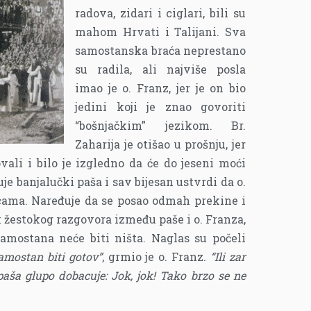
radova, zidari i ciglari, bili su
mahom Hrvati i Talijani. Sva
samostanska braća neprestano
su radila, ali najviše posla
imao je o. Franz, jer je on bio
jedini koji je znao govoriti
“bošnjačkim” jezikom. Br.
Zaharija je otišao u prošnju, jer
vali i bilo je izgledno da će do jeseni moći
uje banjalučki paša i sav bijesan ustvrdi da o.
cama. Naređuje da se posao odmah prekine i
ek žestokog razgovora između paše i o. Franza,
samostana neće biti ništa. Naglas su počeli
amostan biti gotov”
, grmio je o. Franz.
“Ili zar
i paša glupo dobacuje: Jok, jok! Tako brzo se ne