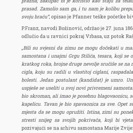
prazna; zakupac bi je koristio kao staju za tela
prasad. Zamolio sam ga, i tu nam je kolibu prep
svoju braću“
, opisao je Pfanner teške početke b
P.Franz, navodi Božinović, održao je 27. juna 1
odlučio da u ravnici pokraj Vrbasa, uz potok 
„Bili su svjesni da zimu ne mogu dočekati u mal
samostana i unajmi Grgu Stilića, tesara, koji se 
kratkog roka, brojne druge nevolje sručiše se na 
cigla, koju su radili u vlastitoj ciglani, raspad
bolesti. Jedan postulant (kandidat) je umro. U
uspješe se useliti u svoj novi privremeni samostan
bio skroman, ali imao je posebnu blagovaonicu, so
kapelicu. Tavan je bio spavaonica za sve. Opet su
mjesta da se mogu opružiti. Istina, zimi su pone
stresti snijeg sa svojih pokrivača, koji bi vje
pozivajući se na arhivu samostana Marije Zvije