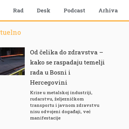
Rad
Desk
Podcast
Arhiva
tuelno
Od čelika do zdravstva –
kako se raspadaju temelji
rada u Bosni i
Hercegovini
Krize u metalskoj industriji,
rudarstvu, željezničkom
transportu i javnom zdravstvu
nisu odvojeni događaji, već
manifestacije