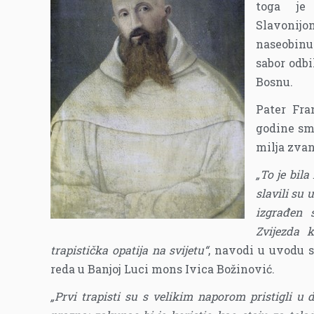
toga je
Slavoni
naseobinu
sabor odbi
Bosnu.
Pater Fra
godine smj
milja zvan
„To je bila
slavili su 
izgrađen
Zvijezda 
trapistička opatija na svijetu“
, navodi u uvodu s
reda u Banjoj Luci mons Ivica Božinović.
„Prvi trapisti su s velikim naporom pristigli u 