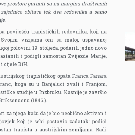
ove prostore gurnuti su na marginu društvenih
 zajednice obitava tek dva redovnika a samo
je.
a poviješću trapističkih redovnika, koji na
 Svojim vizijama oni su maloj, uspavanoj
goj polovini 19. stoljeća, podarili jedno novo
nastanili i podigli samostan Zvijezde Marije,
i cijele BiH.
austrijskog trapističkog opata Franca Fanara
Franc, koga su u Banjaluci zvali i Franjom,
tičke studije u Inzbruku. Kasnije je završio
u Briksenuenu (1846.).
ri za njega kažu da je bio neobično aktivan i
ovjek koji je sebi postavio zadatak: podići
stan trapista u austrijskim zemljama. Radi