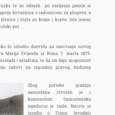
vnike te su odmah po useljenju počela je
jprije kovačnica s radionicom za plugove, a
itnica i štala za konje i krave. Iste jeseni
olski put.
ako bi ishodio dozvolu za osnivanje novog
a Marija Zvijezda iz Rima, 7. marta 1870.
 siročadi i mladima, te da im daju mogućnost
inju radovi na izgradnji pravog, budućeg
Zbog potrebe gradnje
samostana otvoren je i
kamenolom. Samostanska
zajednica je rasla. Nacrte je
izradio o. Franz. Izvođači