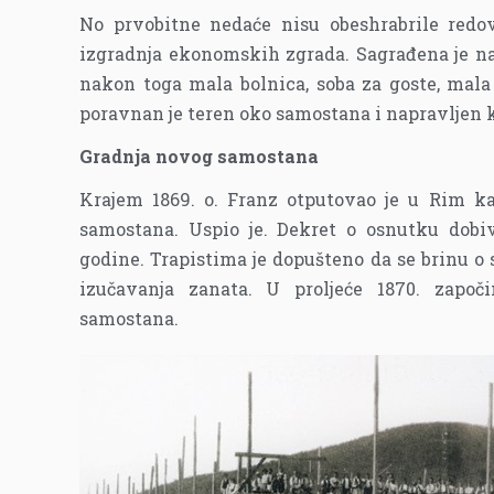
No prvobitne nedaće nisu obeshrabrile redo
izgradnja ekonomskih zgrada. Sagrađena je na
nakon toga mala bolnica, soba za goste, mala ž
poravnan je teren oko samostana i napravljen k
Gradnja novog samostana
Krajem 1869. o. Franz otputovao je u Rim k
samostana. Uspio je. Dekret o osnutku dobiv
godine. Trapistima je dopušteno da se brinu o
izučavanja zanata. U proljeće 1870. započ
samostana.