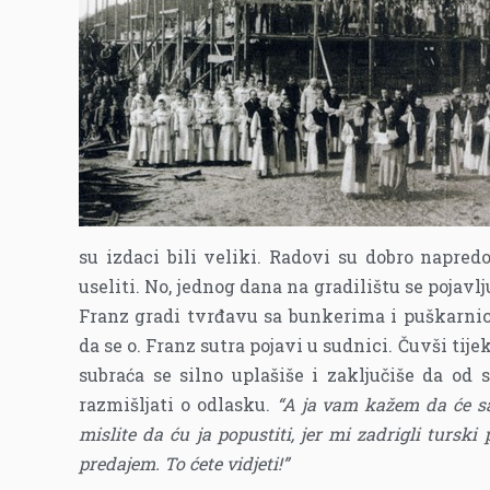
su izdaci bili veliki. Radovi su dobro napredo
useliti. No, jednog dana na gradilištu se pojavlj
Franz gradi tvrđavu sa bunkerima i puškarni
da se o. Franz sutra pojavi u sudnici. Čuvši tij
subraća se silno uplašiše i zaključiše da od 
razmišljati o odlasku.
“A ja vam kažem da će s
mislite da ću ja popustiti, jer mi zadrigli tursk
predajem. To ćete vidjeti!”