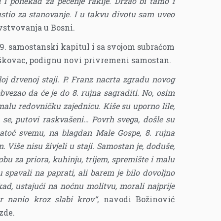
d i ponekad za pečenje rakije. Držao bi tamo i
ustio za stanovanje. I u takvu divotu sam uveo
ivstvovanja u Bosni.
869. samostanski kapitul i sa svojom subraćom
Raškovac, podignu novi privremeni samostan.
oj drvenoj staji. P. Franz nacrta zgradu novog
obvezao da će je do 8. rujna sagraditi. No, osim
malu redovničku zajednicu. Kiše su uporno lile,
ala se, putovi raskvašeni… Povrh svega, došle su
natoč svemu, na blagdan Male Gospe, 8. rujna
. Više nisu živjeli u staji. Samostan je, doduše,
bu za priora, kuhinju, trijem, spremište i malu
 spavali na paprati, ali barem je bilo dovoljno
kad, ustajući na noćnu molitvu, morali najprije
tar nanio kroz slabi krov“
, navodi Božinović
zde.