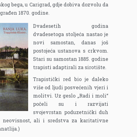
skog bega, u Carigrad, gdje dobiva dozvolu da
zgrađen 1870. godine.
Dvadesetih godina
dvadesetoga stoljeća nastao je
novi samostan, danas još
postojeća ustanova s crkvom.
Stari su samostan 1885. godine
trapisti adaptirali za sirotište.
Trapistički red bio je daleko
više od ljudi posvećenih vjeri i
molitvi. Uz geslo „Radi i moli“
počeli su i razvijati
svojevrstan poduzetnički duh
 neovisnost, ali i sredstva za karitativne
natlija.)