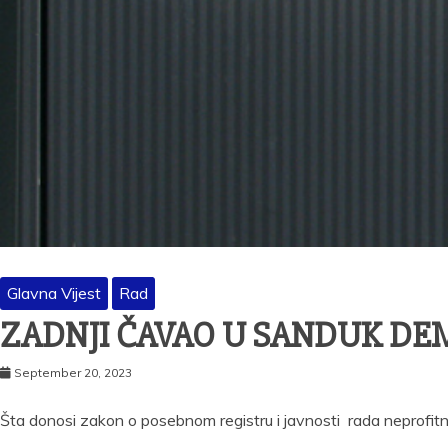
Glavna Vijest
Rad
ZADNJI ČAVAO U SANDUK DE
September 20, 2023
Šta donosi zakon o posebnom registru i javnosti rada neprofitnih