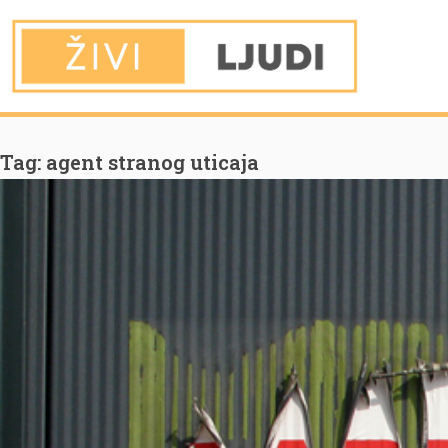
You are Here
Home
agent stranog uticaja
Tag:
agent stranog uticaja