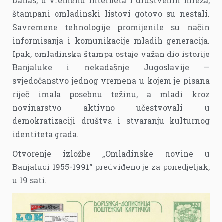
Danas, u vremenu interneta i društvenih mreža,
štampani omladinski listovi gotovo su nestali.
Savremene tehnologije promijenile su način
informisanja i komunikacije mladih generacija.
Ipak, omladinska štampa ostaje važan dio istorije
Banjaluke i nekadašnje Jugoslavije —
svjedočanstvo jednog vremena u kojem je pisana
riječ imala posebnu težinu, a mladi kroz
novinarstvo aktivno učestvovali u
demokratizaciji društva i stvaranju kulturnog
identiteta grada.
Otvorenje izložbe „Omladinske novine u
Banjaluci 1955-1991“ predviđeno je za ponedjeljak,
u 19 sati.