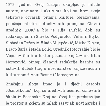
1972. godine. Ovaj časopis okupljao je mlade
autore, novinare i aktiviste koji su kroz svoje
tekstove otvarali pitanja kulture, obrazovanja,
položaja mladih i društvenih promjena. Glavni
urednik „LOK“-a bio je Ilija Durbić, dok su
redakciju činili Slavko Podgorelec, Velimir Bojko,
Slobodan Pešević, Vlado Slijepčević, Mirko Kisjen,
Drago Šurla i Nada Lolić. Urednik fotografije bio je
Vojislav Garić, a lektor poznati književnik Irfan
Horozović. Mnogi članovi redakcije kasnije su
ostavili dubok trag u novinarstvu, književnosti i
kulturnom životu Bosne i Hercegovine.
Značajnu ulogu imao je i dječiji časopis
„Osmoškolac“, koji su uređivali učenici osnovnih
škola iz Bosanske Krajine. Ovaj list predstavljao
je prostor u kojem su mladi razvijali novinarske i