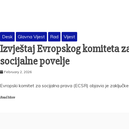
Desk
Glavna Vijest
Rad
Vijest
Izvještaj Evropskog komiteta z
socijalne povelje
February 2, 2026
Evropski komitet za socijalna prava (ECSR) objavio je zaključke
Read More