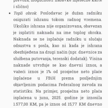
i slično)
Topli obrok
: Poslodavac je dužan radniku
osigurati ishranu tokom radnog vremena.
Ukoliko ishrana nije organizovana, obavezan
je isplatiti naknadu na ime toplog obroka.
Naknada se ne isplaćuje radniku u slučaju
odsustva s posla, kao ni kada je ishrana
obezbijeđena na drugi način (npr. dnevnice za
službena putovanja, terenski dodatak). Visina
naknade utvrđuje se kao dnevni iznos, a
važeći iznos je 1% od prosječne neto plaće
isplaćene u FBiH prema posljednjim
objavljenim podacima Federalnog zavoda za
statistiku. Na primjer, prosječna neto plaća
isplaćena u junu, 2025. godine je iznosila
1.577,00 KM, pa je iznos od 15,77 KM dnevno