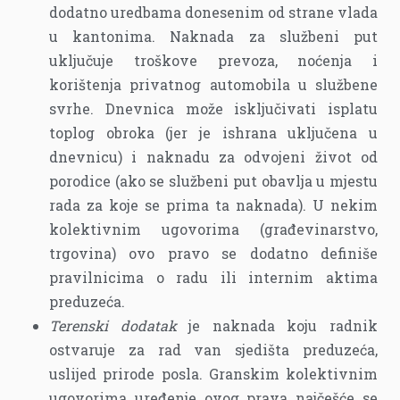
dodatno uredbama donesenim od strane vlada
u kantonima. Naknada za službeni put
uključuje troškove prevoza, noćenja i
korištenja privatnog automobila u službene
svrhe. Dnevnica može isključivati isplatu
toplog obroka (jer je ishrana uključena u
dnevnicu) i naknadu za odvojeni život od
porodice (ako se službeni put obavlja u mjestu
rada za koje se prima ta naknada). U nekim
kolektivnim ugovorima (građevinarstvo,
trgovina) ovo pravo se dodatno definiše
pravilnicima o radu ili internim aktima
preduzeća.
Terenski dodatak
je naknada koju radnik
ostvaruje za rad van sjedišta preduzeća,
uslijed prirode posla. Granskim kolektivnim
ugovorima uređenje ovog prava najčešće se