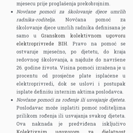
mjesecu prije proglašenja prekobrojnim.
Novčane pomoći za školovanje djece umrlih
radnika-roditelja.
Novčana pomoć za
školovanje djece umrlih radnika definisana je
samo u
Granskom kolektivnom ugovoru
elektroprivrede BIH
. Pravo na pomoć se
ostvaruje mjesečno, po djetetu, do kraja
redovnog školovanja, a najduže do navršene
26. godine života. Visina pomoći izražena je u
procentu od prosječne plate isplaćene u
elektroprivredi, dok se uslovi i postupak
isplate definišu internim aktima poslodavca.
Novčane pomoći za rođenje ili usvajanje djeteta.
Poslodavac može isplatiti pomoć roditeljima
prilikom rođenja ili usvajanja svakog djeteta.
Ova naknada je predviđena isključivo
Kolektivnim ugovorom za djelatnost