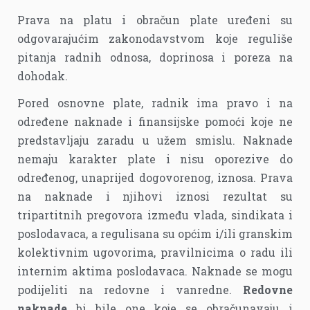
Prava na platu i obračun plate uređeni su
odgovarajućim zakonodavstvom koje reguliše
pitanja radnih odnosa, doprinosa i poreza na
dohodak.
Pored osnovne plate, radnik ima pravo i na
određene naknade i finansijske pomoći koje ne
predstavljaju zaradu u užem smislu. Naknade
nemaju karakter plate i nisu oporezive do
određenog, unaprijed dogovorenog, iznosa. Prava
na naknade i njihovi iznosi rezultat su
tripartitnih pregovora između vlada, sindikata i
poslodavaca, a regulisana su općim i/ili granskim
kolektivnim ugovorima, pravilnicima o radu ili
internim aktima poslodavaca. Naknade se mogu
podijeliti na redovne i vanredne.
Redovne
naknade
bi bile one koje se obračunavaju i