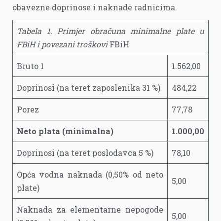
obavezne doprinose i naknade radnicima.
Tabela 1. Primjer obračuna minimalne plate u
FBiH i povezani troškovi
FBiH
Bruto 1
1.562,00
Doprinosi (na teret zaposlenika 31 %)
484,22
Porez
77,78
Neto plata (minimalna)
1.000,00
Doprinosi (na teret poslodavca 5 %)
78,10
Opća vodna naknada (0,50% od neto
5,00
plate)
Naknada za elementarne nepogode
5,00