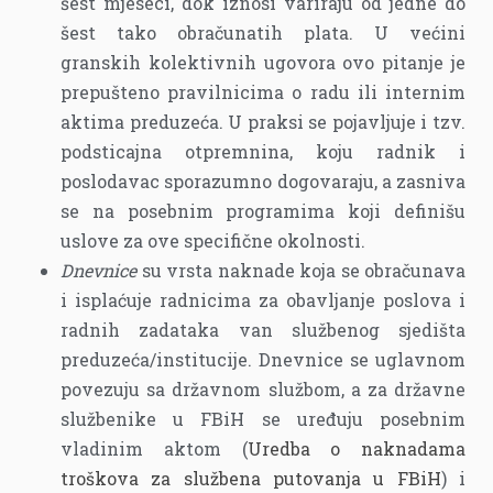
šest mjeseci, dok iznosi variraju od jedne do
šest tako obračunatih plata. U većini
granskih kolektivnih ugovora ovo pitanje je
prepušteno pravilnicima o radu ili internim
aktima preduzeća. U praksi se pojavljuje i tzv.
podsticajna otpremnina, koju radnik i
poslodavac sporazumno dogovaraju, a zasniva
se na posebnim programima koji definišu
uslove za ove specifične okolnosti.
Dnevnice
su vrsta naknade koja se obračunava
i isplaćuje radnicima za obavljanje poslova i
radnih zadataka van službenog sjedišta
preduzeća/institucije. Dnevnice se uglavnom
povezuju sa državnom službom, a za državne
službenike u FBiH se uređuju posebnim
vladinim aktom (
Uredba o naknadama
troškova za službena putovanja u FBiH
) i