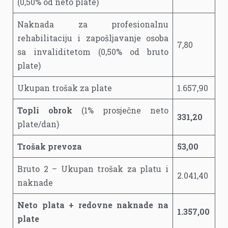
(0,50% od neto plate)
Naknada za profesionalnu
rehabilitaciju i zapošljavanje osoba
7,80
sa invaliditetom (0,50% od bruto
plate)
Ukupan trošak za plate
1.657,90
Topli obrok
(1% prosječne neto
331,20
plate/dan)
Trošak prevoza
53,00
Bruto 2 – Ukupan trošak za platu i
2.041,40
naknade
Neto plata + redovne naknade na
1.357,00
plate