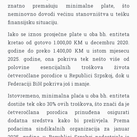
znatno premašuju minimalne plate, što
neminovno dovodi većinu stanovništva u tešku
finansijsku situaciju.
Iako se iznos prosječne plate u oba bh. entiteta
kretao od gotovo 1.000,00 KM u decembru 2020.
godine do preko 1.400,00 KM u istom mjesecu
2025. godine, ona pokriva tek nešto više od
polovine esencijalnih troškova života
četveročlane porodice u Republici Srpskoj, dok u
Federaciji BiH pokriva još i manje.
Istovremeno, minimalna plaća u oba bh. entiteta
dostiže tek oko 30% ovih troškova, što znači da je
četveročlana porodica prinuđena osigurati
dodatna sredstva kako bi preživjela. Prema
podacima sindikalnih organizacija za januar
2025. godine, u Republici Srpskoj nedostajalo je