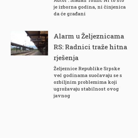
Autor : Slađan Tomić Ni to što
je izborna godina, ni činjenica
da će građani
Alarm u Željeznicama
RS: Radnici traže hitna
rješenja
Željeznice Republike Srpske
već godinama suočavaju se s
ozbiljnim problemima koji
ugrožavaju stabilnost ovog
javnog