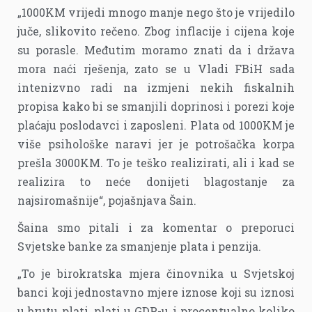
„1000KM vrijedi mnogo manje nego što je vrijedilo
juče, slikovito rečeno. Zbog inflacije i cijena koje
su porasle. Međutim moramo znati da i država
mora naći rješenja, zato se u Vladi FBiH sada
intenizvno radi na izmjeni nekih fiskalnih
propisa kako bi se smanjili doprinosi i porezi koje
plaćaju poslodavci i zaposleni. Plata od 1000KM je
više psihološke naravi jer je potrošačka korpa
prešla 3000KM. To je teško realizirati, ali i kad se
realizira to neće donijeti blagostanje za
najsiromašnije“, pojašnjava Šain.
Šaina smo pitali i za komentar o preporuci
Svjetske banke za smanjenje plata i penzija.
„To je birokratska mjera činovnika u Svjetskoj
banci koji jednostavno mjere iznose koji su iznosi
u brutu plati, plati u GDP-u i procentualno koliko