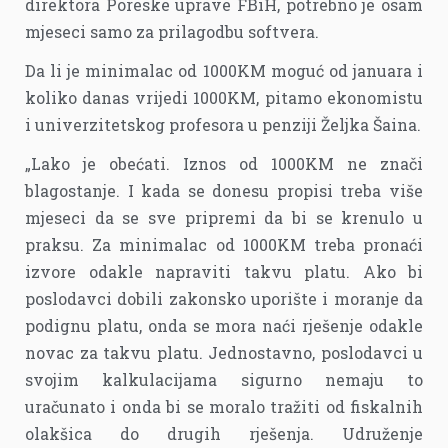
direktora Poreske uprave FBiH, potrebno je osam
mjeseci samo za prilagodbu softvera.
Da li je minimalac od 1000KM moguć od januara i
koliko danas vrijedi 1000KM, pitamo ekonomistu
i univerzitetskog profesora u penziji Željka Šaina.
„Lako je obećati. Iznos od 1000KM ne znači
blagostanje. I kada se donesu propisi treba više
mjeseci da se sve pripremi da bi se krenulo u
praksu. Za minimalac od 1000KM treba pronaći
izvore odakle napraviti takvu platu. Ako bi
poslodavci dobili zakonsko uporište i moranje da
podignu platu, onda se mora naći rješenje odakle
novac za takvu platu. Jednostavno, poslodavci u
svojim kalkulacijama sigurno nemaju to
uračunato i onda bi se moralo tražiti od fiskalnih
olakšica do drugih rješenja. Udruženje