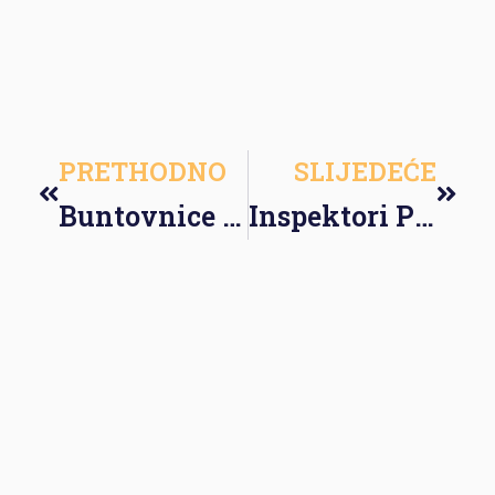
PRETHODNO
SLIJEDEĆE
Buntovnice s razlogom
Inspektori Poreske uprave FBiH otkrili 1.307 radnika na crno