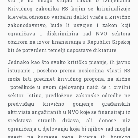
što je na snagu stupio Zakon o izmjenama
Krivičnog zakonika RS kojim se kriminalizuje
kleveta, odnosno verbalni delikt vraća u krivično
zakonodavstvo, bude li usvojen i zakon koji
ograničava i diskriminira rad NVO sektora
obzirom na izvor finansiranja u Republici Srpskoj
bit će potvrđeni temelji uspostave diktature.
Jednako kao što svako kritičko pisanje, ili javno
istupanje , posebno prema nosiocima vlasti RS
može biti predmet krivičnog progona, na slične
poteškoće u svom djelovanju naići će i civilni
sektor. Istina, predložene zakonske odredbe ne
predviđaju krivično gonjenje građanskih
aktivista angažiranih u NVO koje se finansiraju iz
sredstava stranih država, ali donose niz
ograničenja u djelovanju koja bi njihov rad mogla
svesti na kurseve veza, šivanja ili horskog