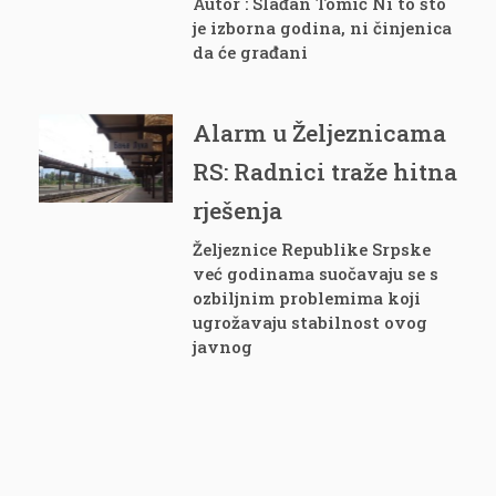
Autor : Slađan Tomić Ni to što
je izborna godina, ni činjenica
da će građani
Alarm u Željeznicama
RS: Radnici traže hitna
rješenja
Željeznice Republike Srpske
već godinama suočavaju se s
ozbiljnim problemima koji
ugrožavaju stabilnost ovog
javnog