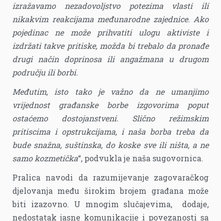
izražavamo nezadovoljstvo potezima vlasti ili
nikakvim reakcijama međunarodne zajednice. Ako
pojedinac ne može prihvatiti ulogu aktiviste i
izdržati takve pritiske, možda bi trebalo da pronađe
drugi način doprinosa ili angažmana u drugom
području ili borbi.
Međutim, isto tako je važno da ne umanjimo
vrijednost građanske borbe izgovorima poput
ostaćemo dostojanstveni. Slično režimskim
pritiscima i opstrukcijama, i naša borba treba da
bude snažna, suštinska, do koske sve ili ništa, a ne
samo kozmetička
“, podvukla je naša sugovornica.
Pralica navodi da razumijevanje zagovaračkog
djelovanja među širokim brojem građana može
biti izazovno. U mnogim slučajevima, dodaje,
nedostatak jasne komunikacije i povezanosti sa