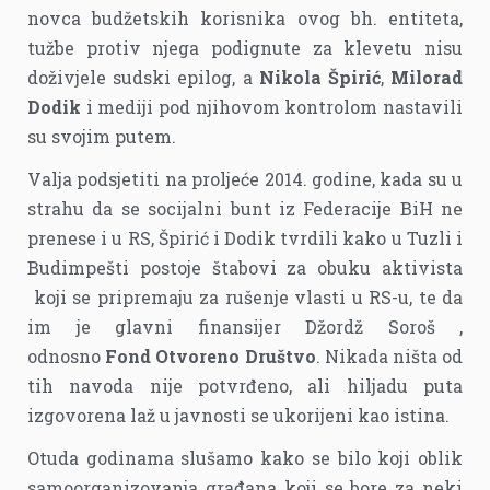
novca budžetskih korisnika ovog bh. entiteta,
tužbe protiv njega podignute za klevetu nisu
doživjele sudski epilog, a
Nikola Špirić
,
Milorad
Dodik
i mediji pod njihovom kontrolom nastavili
su svojim putem.
Valja podsjetiti na proljeće 2014. godine, kada su u
strahu da se socijalni bunt iz Federacije BiH ne
prenese i u RS, Špirić i Dodik tvrdili kako u Tuzli i
Budimpešti postoje štabovi za obuku aktivista
koji se pripremaju za rušenje vlasti u RS-u, te da
im je glavni finansijer Džordž Soroš ,
odnosno
Fond Otvoreno Društvo
. Nikada ništa od
tih navoda nije potvrđeno, ali hiljadu puta
izgovorena laž u javnosti se ukorijeni kao istina.
Otuda godinama slušamo kako se bilo koji oblik
samoorganizovanja građana koji se bore za neki