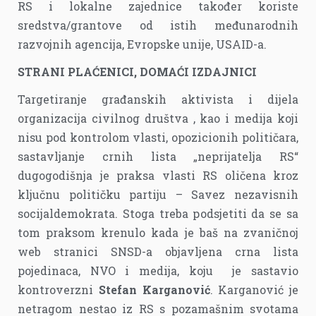
RS i lokalne zajednice također koriste
sredstva/grantove od istih međunarodnih
razvojnih agencija, Evropske unije, USAID-a.
STRANI PLAĆENICI, DOMAĆI IZDAJNICI
Targetiranje građanskih aktivista i dijela
organizacija civilnog društva , kao i medija koji
nisu pod kontrolom vlasti, opozicionih političara,
sastavljanje crnih lista „neprijatelja RS“
dugogodišnja je praksa vlasti RS oličena kroz
ključnu političku partiju – Savez nezavisnih
socijaldemokrata. Stoga treba podsjetiti da se sa
tom praksom krenulo kada je baš na zvaničnoj
web stranici SNSD-a objavljena crna lista
pojedinaca, NVO i medija, koju je sastavio
kontroverzni
Stefan Karganović
. Karganović je
netragom nestao iz RS s pozamašnim svotama