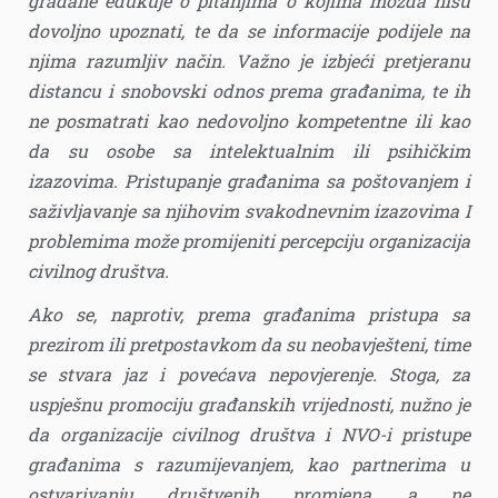
građane edukuje o pitanjima o kojima možda nisu
dovoljno upoznati, te da se informacije podijele na
njima razumljiv način. Važno je izbjeći pretjeranu
distancu i snobovski odnos prema građanima, te ih
ne posmatrati kao nedovoljno kompetentne ili kao
da su osobe sa intelektualnim ili psihičkim
izazovima. Pristupanje građanima sa poštovanjem i
saživljavanje sa njihovim svakodnevnim izazovima I
problemima može promijeniti percepciju organizacija
civilnog društva.
Ako se, naprotiv, prema građanima pristupa sa
prezirom ili pretpostavkom da su neobavješteni, time
se stvara jaz i povećava nepovjerenje. Stoga, za
uspješnu promociju građanskih vrijednosti, nužno je
da organizacije civilnog društva i NVO-i pristupe
građanima s razumijevanjem, kao partnerima u
ostvarivanju društvenih promjena, a ne