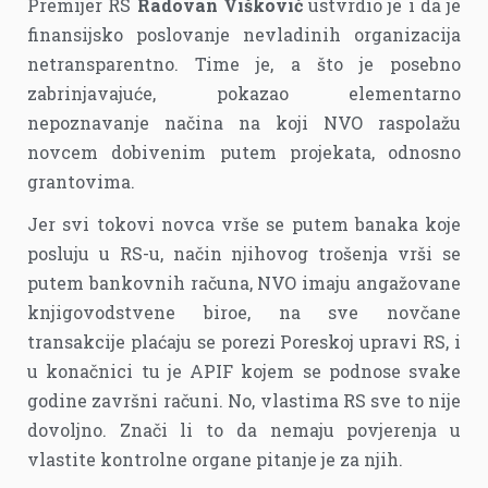
Premijer RS
Radovan Višković
ustvrdio je i da je
finansijsko poslovanje nevladinih organizacija
netransparentno. Time je, a što je posebno
zabrinjavajuće, pokazao elementarno
nepoznavanje načina na koji NVO raspolažu
novcem dobivenim putem projekata, odnosno
grantovima.
Jer svi tokovi novca vrše se putem banaka koje
posluju u RS-u, način njihovog trošenja vrši se
putem bankovnih računa, NVO imaju angažovane
knjigovodstvene biroe, na sve novčane
transakcije plaćaju se porezi Poreskoj upravi RS, i
u konačnici tu je APIF kojem se podnose svake
godine završni računi. No, vlastima RS sve to nije
dovoljno. Znači li to da nemaju povjerenja u
vlastite kontrolne organe pitanje je za njih.