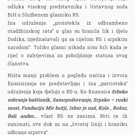
odluka visokog predstavnika i Ustavnog suda
BiH u Službenom glasniku RS.
Ina udruženja „proistekla iz odbrambeno
otadžbinskog rata“ u glas su branila lik i djelo
Dodika, izjednačavali ga sa cijelom RS i srpskim
narodom“. Toliko glasni nikada nisu bili kada je
riječ o zahtjevima za poboljšanje statusa svog
članstva.
Ništa manji problem u pogledu načina i izvora
finansiranja ne predstavljaju i ina „patriotska“
udruženja koja djeluju u RS-u. Ko finansira
Srbsko
sobranje baštionik, Samopoštovanje, Srpsko – ruski
most, Fondaciju Mir božji, Izbor je naš, Kolo , Božur,
Beli anđeo
…
vlast RS ne zanima. Niti će ih
zanimati, sve dok su na „čvrstoj liniji i braniku
odbrane srpstva“.