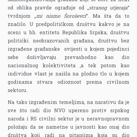
od oblika pravde ograđuje od „
stranog utjecaja
“
tvrdnjom „
mi nismo Šoroševci
“. Ma šta da to
značilo. U predpolitičkom društvu kakvo je na
sceni u bh. entitetu Republika Srpska, društvu
politički neobrazovanih građana, društvu bez
izgrađene građanske svijesti u kojem pojedinci
sebe doživljavaju prevashodno kao dio
nacionalnog kolektiviteta ,a tek potom kao
individue vlast je naišla na plodno tlo u kojem
godinama stvara odioznost prema civilnom
sektoru.
Na tako izgrađenim temeljima, na narativu da je
sve što radi dio NVO upereno protiv srpskog
naroda i RS civilni sektor je u neravnopravnom
položaju da se nametne u javnosti kao onaj dio
društva koji radi na pitanjima koja su dio