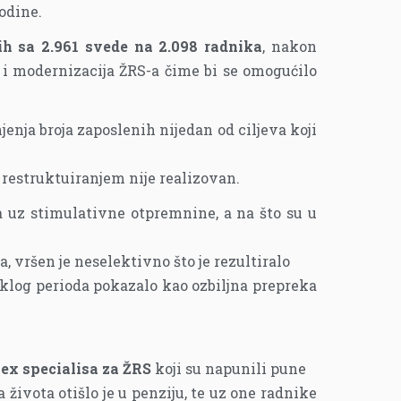
odine.
ih sa
2.961 svede na 2.098 radnika
, nakon
 i modernizacija ŽRS-a čime bi se omogućilo
enja broja zaposlenih nijedan od ciljeva koji
restruktuiranjem nije realizovan.
 uz stimulativne otpremnine, a na što su u
a, vršen je neselektivno što je rezultiralo
klog perioda pokazalo kao ozbiljna prepreka
ex specialisa za ŽRS
koji su napunili pune
 života otišlo je u penziju, te uz one radnike