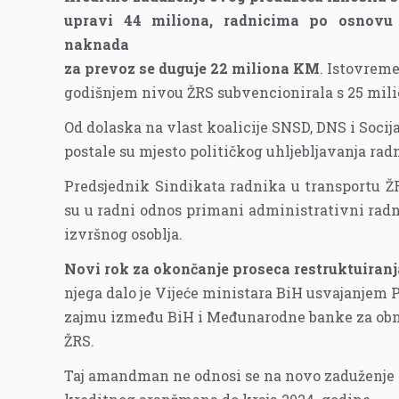
upravi 44 miliona, radnicima po osnovu
naknada
za prevoz se duguje 22 miliona KM
. Istovreme
godišnjem nivou ŽRS subvencionirala s 25 mil
Od dolaska na vlast koalicije SNSD, DNS i Socija
postale su mjesto političkog uhljebljavanja rad
Predsjednik Sindikata radnika u transportu 
su u radni odnos primani administrativni radn
izvršnog osoblja.
Novi rok za okončanje proseca restruktuiranja
njega dalo je Vijeće ministara BiH usvajanje
zajmu između BiH i Međunarodne banke za obnov
ŽRS.
Taj amandman ne odnosi se na novo zaduženje v