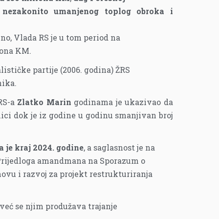
 nezakonito umanjenog toplog obroka i
no, Vlada RS je u tom period na
iona KM.
lističke partije (2006. godina) ŽRS
nika.
ŽRS-a
Zlatko Marin
godinama je ukazivao da
ici dok je iz godine u godinu smanjivan broj
 je kraj 2024. godine
, a saglasnost je na
m Prijedloga amandmana na Sporazum o
u i razvoj za projekt restrukturiranja
eć se njim produžava trajanje