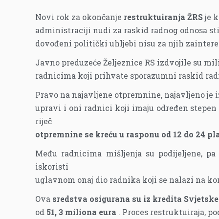
Novi rok za okončanje
restruktuiranja ŽRS
je 
administraciji nudi za raskid radnog odnosa 
dovođeni politički uhljebi nisu za njih zainter
Javno preduzeće Željeznice RS izdvojile su mi
radnicima koji prihvate sporazumni raskid ra
Pravo na najavljene otpremnine, najavljeno je i
upravi i oni radnici koji imaju određen stepen 
riječ
otpremnine se kreću u rasponu od 12 do 24 pla
Među radnicima mišljenja su podijeljene, p
iskoristi
uglavnom onaj dio radnika koji se nalazi na ko
Ova
sredstva osigurana su iz kredita Svjetsk
od
51, 3 miliona eura
. Proces restruktuiraja, po