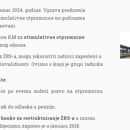
konac 2024. godine. Uprava preduzeća
stimulativne otpremnine no godinama
esovani
lion KM za
stimulativne otpremnine
dnog odnosa.
z ŽRS-a, mogu iskoristiti radnici zaposleni u
invalidnosti. Ovisno o kojoj je grupi radnika
te.
a će po svemu sudeći pravo na otpremninu
rak do odlaska u penziju.
e banke za restruktuiranje ŽRS-a
u iznosu
dsjećamo, započeo je u januaru 2018.