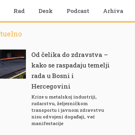
Rad
Desk
Podcast
Arhiva
tuelno
Od čelika do zdravstva –
kako se raspadaju temelji
rada u Bosni i
Hercegovini
Krize u metalskoj industriji,
rudarstvu, željezničkom
transportu i javnom zdravstvu
nisu odvojeni događaji, već
manifestacije