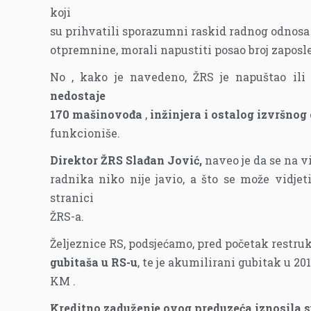
koji
su prihvatili sporazumni raskid radnog odnosa 
otpremnine, morali napustiti posao broj zaposl
No , kako je navedeno, ŽRS je napuštao ili 
nedostaje
170 mašinovođa
,
inžinjera i ostalog izvršnog
funkcioniše.
Direktor ŽRS Slađan Jović,
naveo je da se na vi
radnika niko nije javio, a što se može vidje
stranici
ŽRS-a.
Željeznice RS, podsjećamo, pred početak restruk
gubitaša u RS-u
, te je akumilirani gubitak u 20
KM .
Kreditno zaduženje ovog preduzeća iznosila 