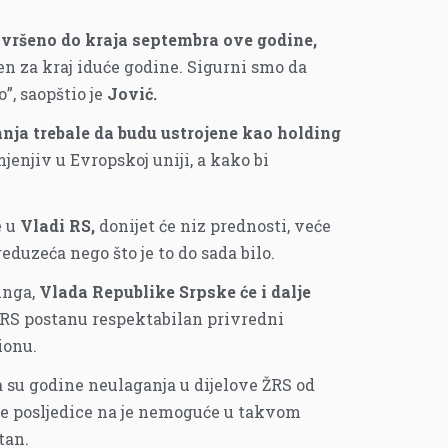
avršeno do kraja septembra ove godine,
eren za kraj iduće godine. Sigurni smo da
”, saopštio je
Jović.
nja trebale da budu ustrojene kao holding
mjenjiv u Evropskoj uniji, a kako bi
e u
Vladi RS,
donijet će niz prednosti, veće
eduzeća nego što je to do sada bilo.
inga,
Vlada Republike Srpske će i dalje
ŽRS postanu respektabilan privredni
ionu.
 su godine neulaganja u dijelove ŽRS od
ke posljedice na je nemoguće u takvom
tan.