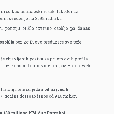
ili su kao tehnološki višak, također uz
enih sveden je na 2098 radnika.
u penziju otišlo izvršno osoblje pa
danas
 osoblja
bez kojih ovo preduzeće sve teže
še objavljenih poziva za prijem ovih profila
ti i iz konstantno otvorenih poziva na web
tuiranja bile su
jedan od najvećih
17. godine dosegao iznos od 91,6 milion
su 130 miliona KM
,
dug Poreskoj