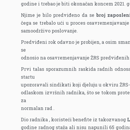
godine i trebao je biti okonačan koncem 2021. g
Njime je bilo predviđeno da se
broj zaposlen
čega se trebalo ući u proces osavremenjavanje
samoodrživo poslovanje.
Predviđeni rok odavno je probijen, a osim smanj
se
odnosio na osavremenjavanje ŽRS predviđenih 
Prvi talas sporazumnih raskida radnih odnosa
startu
upozoravali sindikati koji djeluju u okviru ŽRS-
odlaskom izvršnih radnika, što se tokom prote
za
normalan rad .
Dio radnika , koristeći benefite iz takozvanog
L
godine radnog staža ali nisu napunili 65 godina