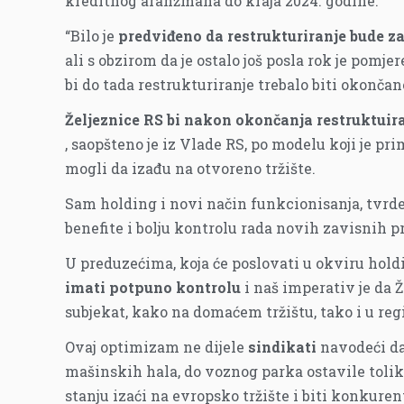
kreditnog aranžmana do kraja 2024. godine.
“Bilo je
predviđeno da restrukturiranje bude z
ali s obzirom da je ostalo još posla rok je pomj
bi do tada restrukturiranje trebalo biti okončano
Željeznice RS bi nakon okončanja restruktuira
, saopšteno je iz Vlade RS, po modelu koji je pri
mogli da izađu na otvoreno tržište.
Sam holding i novi način funkcionisanja, tvrd
benefite i bolju kontrolu rada novih zavisnih pr
U preduzećima, koja će poslovati u okviru hold
imati potpuno kontrolu
i naš imperativ je da 
subjekat, kako na domaćem tržištu, tako i u reg
Ovaj optimizam ne dijele
sindikati
navodeći da
mašinskih hala, do voznog parka ostavile toli
stanju izaći na evropsko tržište i biti konkuren