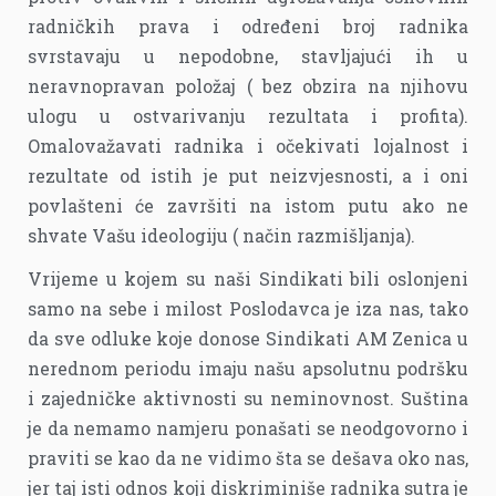
radničkih prava i određeni broj radnika
svrstavaju u nepodobne, stavljajući ih u
neravnopravan položaj ( bez obzira na njihovu
ulogu u ostvarivanju rezultata i profita).
Omalovažavati radnika i očekivati lojalnost i
rezultate od istih je put neizvjesnosti, a i oni
povlašteni će završiti na istom putu ako ne
shvate Vašu ideologiju ( način razmišljanja).
Vrijeme u kojem su naši Sindikati bili oslonjeni
samo na sebe i milost Poslodavca je iza nas, tako
da sve odluke koje donose Sindikati AM Zenica u
nerednom periodu imaju našu apsolutnu podršku
i zajedničke aktivnosti su neminovnost. Suština
je da nemamo namjeru ponašati se neodgovorno i
praviti se kao da ne vidimo šta se dešava oko nas,
jer taj isti odnos koji diskriminiše radnika sutra je