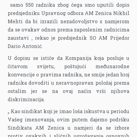
samo 550 radnika zbog čega smo uputili dopis
predsjedniku Upravnog odbora AM Zenica Nikhil
Mehti da bi izrazili nezadovoljstvo s namjerom
da se ovakav odnos prema zaposlenim radnicima
zaustavi , rekao je predsjednik SO AM Prijedor
Dario Antonić.
U dopisu se ističe da Kompanija koja posluje u
čitavom svijetu, poštujući međunarodne
konvencije o pravima radnika, ne smije jedan broj
radnika dovoditi u neravnopravan položaj prema
ostalim jer se na ovaj način vrši njihova
diskriminacija.
„ Kao sindikat koji je imao loša iskustva u periodu
Vašeg imenovanja, ovim putem dajemo podršku
Sindikata AM Zenica u namjeri da se izbore
protiv ovakvih i sličnih ugrožavanja osnovnih