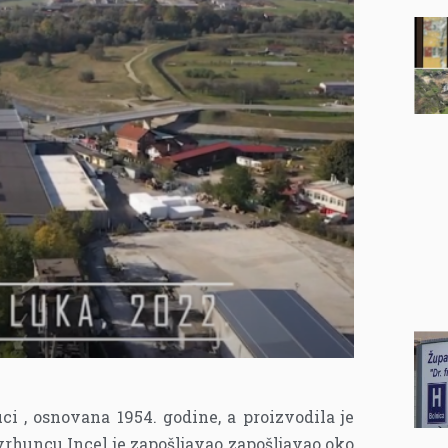
ci , osnovana 1954. godine, a proizvodila je
 vrhuncu Incel je zapošljavao zapošljavao
oko