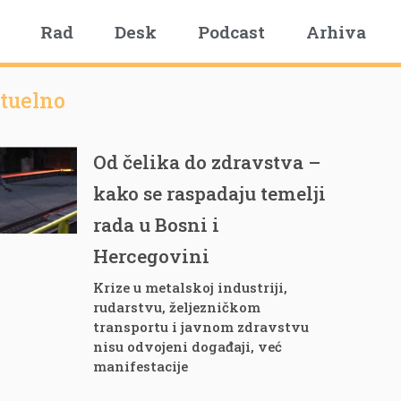
Rad
Desk
Podcast
Arhiva
tuelno
Od čelika do zdravstva –
kako se raspadaju temelji
rada u Bosni i
Hercegovini
Krize u metalskoj industriji,
rudarstvu, željezničkom
transportu i javnom zdravstvu
nisu odvojeni događaji, već
manifestacije