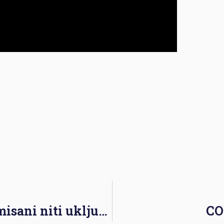
Građani nisu dovoljno informisani niti uključeni u energetsku tranziciju
CO