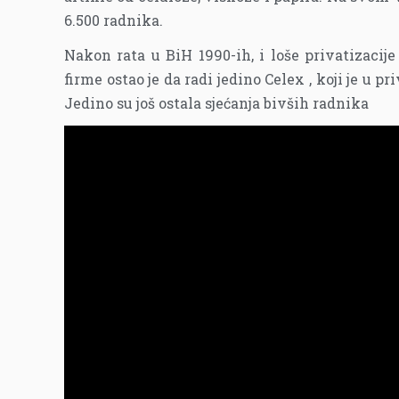
6.500 radnika.
Nakon rata u BiH 1990-ih, i loše privatizacije
firme ostao je da radi jedino Celex , koji je u p
Jedino su još ostala sjećanja bivših radnika