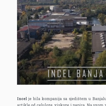
Incel
je bila kompanija sa sjedištem u Banjalu
artikle od celuloze, viskoze i papira. Na svom