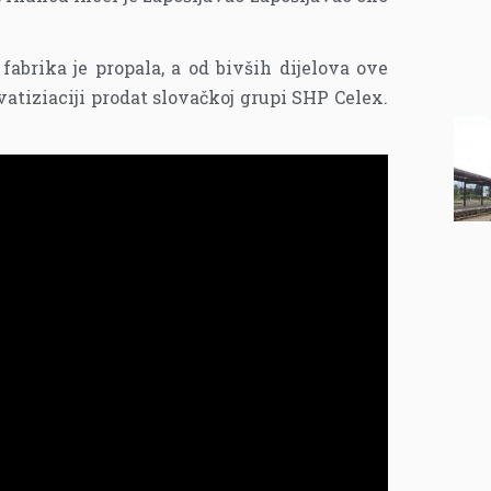
 fabrika je propala, a od bivših dijelova ove
rivatiziaciji prodat slovačkoj grupi SHP Celex.