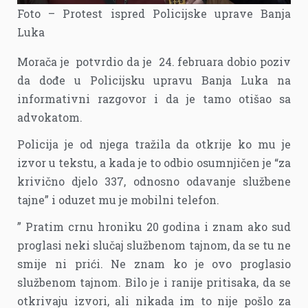
Foto – Protest ispred Policijske uprave Banja
Luka
Morača je potvrdio da je 24. februara dobio poziv
da dođe u Policijsku upravu Banja Luka na
informativni razgovor i da je tamo otišao sa
advokatom.
Policija je od njega tražila da otkrije ko mu je
izvor u tekstu, a kada je to odbio osumnjičen je “za
krivično djelo 337, odnosno odavanje službene
tajne” i oduzet mu je mobilni telefon.
” Pratim crnu hroniku 20 godina i znam ako sud
proglasi neki slučaj službenom tajnom, da se tu ne
smije ni prići. Ne znam ko je ovo proglasio
službenom tajnom. Bilo je i ranije pritisaka, da se
otkrivaju izvori, ali nikada im to nije pošlo za