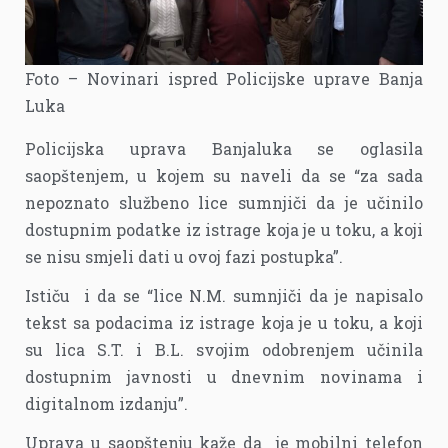
Foto – Novinari ispred Policijske uprave Banja
Luka
Policijska uprava Banjaluka se oglasila
saopštenjem, u kojem su naveli da se “za sada
nepoznato službeno lice sumnjiči da je učinilo
dostupnim podatke iz istrage koja je u toku, a koji
se nisu smjeli dati u ovoj fazi postupka”.
Ističu i da se “lice N.M. sumnjiči da je napisalo
tekst sa podacima iz istrage koja je u toku, a koji
su lica S.T. i B.L. svojim odobrenjem učinila
dostupnim javnosti u dnevnim novinama i
digitalnom izdanju”.
Uprava u saopštenju kaže da je mobilni telefon