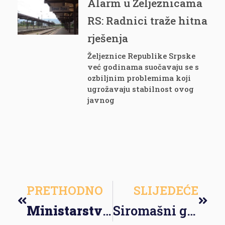
Alarm u Željeznicama
RS: Radnici traže hitna
rješenja
Željeznice Republike Srpske
već godinama suočavaju se s
ozbiljnim problemima koji
ugrožavaju stabilnost ovog
javnog
PRETHODNO
SLIJEDEĆE
Ministarstvo saobraćaja i veza krije ekonomsku (ne)opravdanost za autoput Banja Luka-Prijedor
Siromašni građana bez pomoći i sufinansiranja neće moći realizovati energetsku efikasnost.