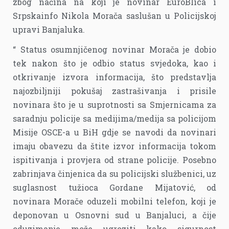
zbog načina na koji je novinar EuroBlica i
Srpskainfo Nikola Morača saslušan u Policijskoj
upravi Banjaluka.
“ Status osumnjičenog novinar Morača je dobio
tek nakon što je odbio status svjedoka, kao i
otkrivanje izvora informacija, što predstavlja
najozbiljniji pokušaj zastrašivanja i prisile
novinara što je u suprotnosti sa Smjernicama za
saradnju policije sa medijima/medija sa policijom
Misije OSCE-a u BiH gdje se navodi da novinari
imaju obavezu da štite izvor informacija tokom
ispitivanja i provjera od strane policije. Posebno
zabrinjava činjenica da su policijski službenici, uz
suglasnost tužioca Gordane Mijatović, od
novinara Morače oduzeli mobilni telefon, koji je
deponovan u Osnovni sud u Banjaluci, a čije
oduzimanje može ugroziti kako sigurnost