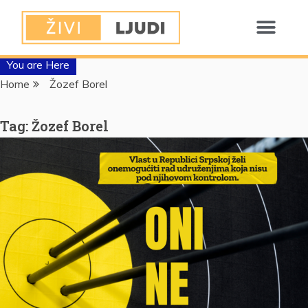
You are Here
Home
Žozef Borel
Tag:
Žozef Borel