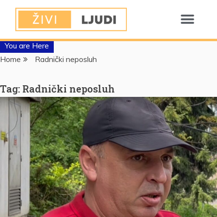
You are Here
Home
Radnički neposluh
Tag:
Radnički neposluh