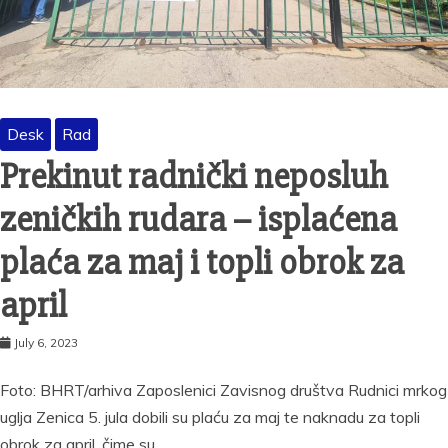
Desk
Rad
Prekinut radnički neposluh
zeničkih rudara – isplaćena
plaća za maj i topli obrok za
april
July 6, 2023
Foto: BHRT/arhiva Zaposlenici Zavisnog društva Rudnici mrkog
uglja Zenica 5. jula dobili su plaću za maj te naknadu za topli
obrok za april, čime su