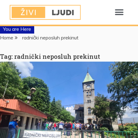
You are Here
Home
radnički neposluh prekinut
Tag:
radnički neposluh prekinut