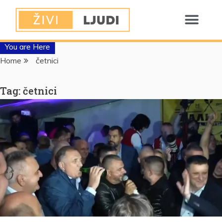
You are Here
Home
četnici
Tag:
četnici