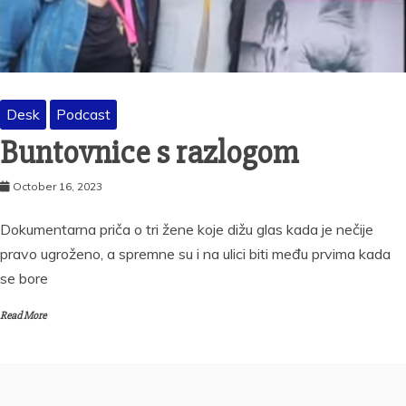
Desk
Podcast
Buntovnice s razlogom
October 16, 2023
Dokumentarna priča o tri žene koje dižu glas kada je nečije
pravo ugroženo, a spremne su i na ulici biti među prvima kada
se bore
Read More