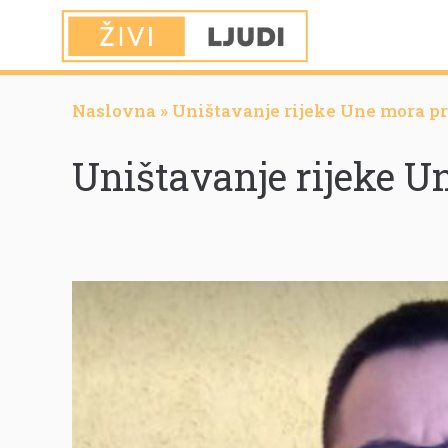
Naslovna
»
Uništavanje rijeke Une mora pr
Uništavanje rijeke U