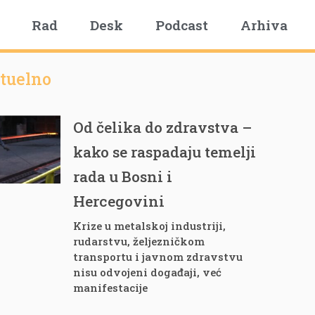
Rad
Desk
Podcast
Arhiva
tuelno
Od čelika do zdravstva –
kako se raspadaju temelji
rada u Bosni i
Hercegovini
Krize u metalskoj industriji,
rudarstvu, željezničkom
transportu i javnom zdravstvu
nisu odvojeni događaji, već
manifestacije