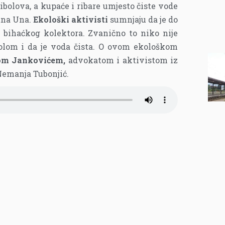
ibolova, a kupaće i ribare umjesto čiste vode
tna Una.
Ekološki aktivisti
sumnjaju da je do
z bihaćkog kolektora. Zvanično to niko nije
rolom i da je voda čista. O ovom ekološkom
om Jankovićem,
advokatom i aktivistom iz
Nemanja Tubonjić.