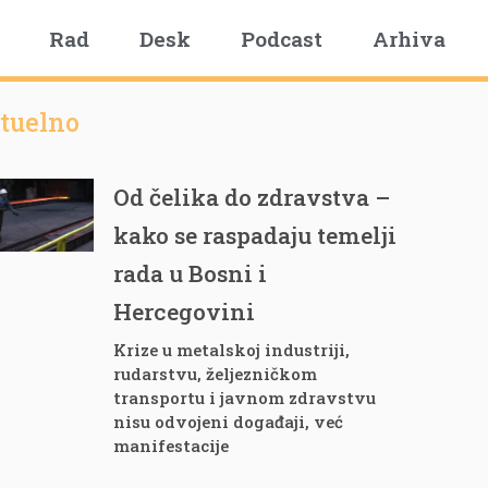
Rad
Desk
Podcast
Arhiva
tuelno
Od čelika do zdravstva –
kako se raspadaju temelji
rada u Bosni i
Hercegovini
Krize u metalskoj industriji,
rudarstvu, željezničkom
transportu i javnom zdravstvu
nisu odvojeni događaji, već
manifestacije