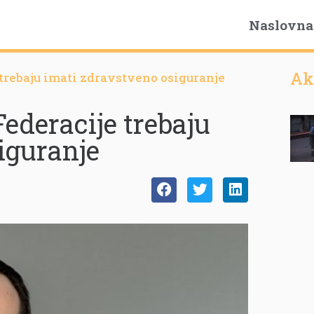
Naslovna
Ak
 trebaju imati zdravstveno osiguranje
Federacije trebaju
iguranje