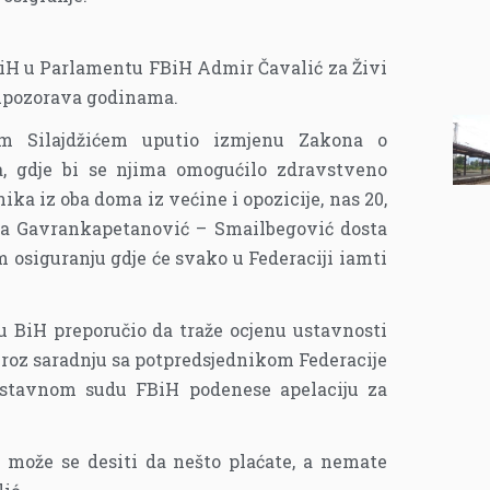
BiH u Parlamentu FBiH Admir Čavalić za Živi
u upozorava godinama.
m Silajdžićem uputio izmjenu Zakona o
a, gdje bi se njima omogućilo zdravstveno
ka iz oba doma iz većine i opozicije, nas 20,
ica Gavrankapetanović – Smailbegović dosta
 osiguranju gdje će svako u Federaciji iamti
u BiH preporučio da traže ocjenu ustavnosti
kroz saradnju sa potpredsjednikom Federacije
stavnom sudu FBiH podenese apelaciju za
 može se desiti da nešto plaćate, a nemate