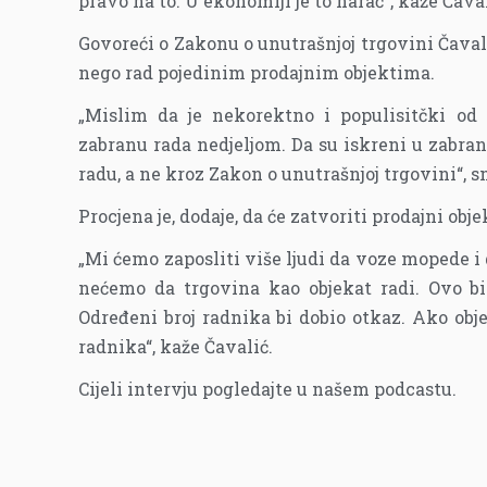
pravo na to. U ekonomiji je to harač“, kaže Čaval
Govoreći o Zakonu o unutrašnjoj trgovini Čaval
nego rad pojedinim prodajnim objektima.
„Mislim da je nekorektno i populisitčki od 
zabranu rada nedjeljom. Da su iskreni u zabran
radu, a ne kroz Zakon o unutrašnjoj trgovini“, s
Procjena je, dodaje, da će zatvoriti prodajni objek
„Mi ćemo zaposliti više ljudi da voze mopede i
nećemo da trgovina kao objekat radi. Ovo bi
Određeni broj radnika bi dobio otkaz. Ako obj
radnika“, kaže Čavalić.
Cijeli intervju pogledajte u našem podcastu.