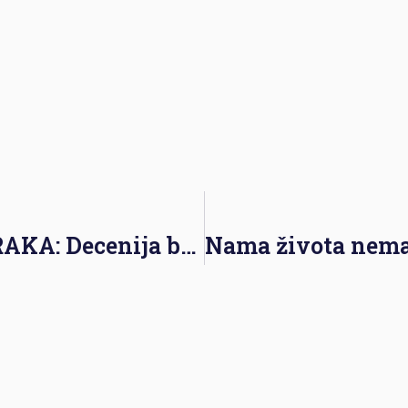
OBILJEŽEN DAN BIJELIH TRAKA: Decenija borbe za spomenik ubijenoj djeci Prijedora