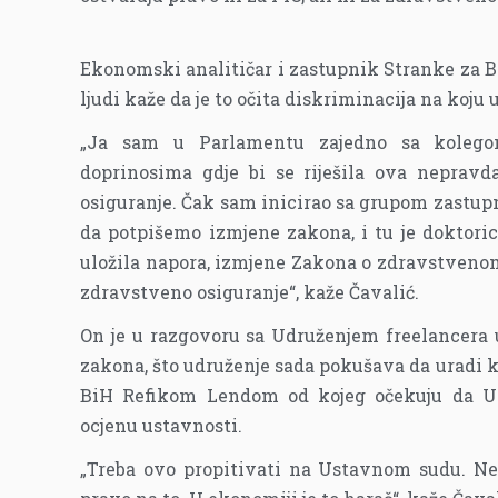
Ekonomski analitičar i zastupnik Stranke za 
ljudi kaže da je to očita diskriminacija na koj
„Ja sam u Parlamentu zajedno sa kolego
doprinosima gdje bi se riješila ova nepravd
osiguranje. Čak sam inicirao sa grupom zastupni
da potpišemo izmjene zakona, i tu je doktor
uložila napora, izmjene Zakona o zdravstvenom
zdravstveno osiguranje“, kaže Čavalić.
On je u razgovoru sa Udruženjem freelancera 
zakona, što udruženje sada pokušava da uradi 
BiH Refikom Lendom od kojeg očekuju da U
ocjenu ustavnosti.
„Treba ovo propitivati na Ustavnom sudu. Ne