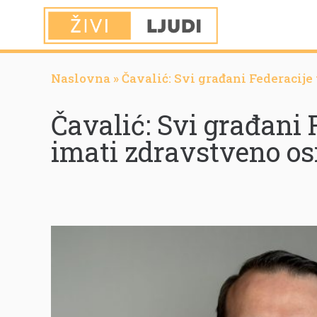
Naslovna
»
Čavalić: Svi građani Federacije
Čavalić: Svi građani 
imati zdravstveno os