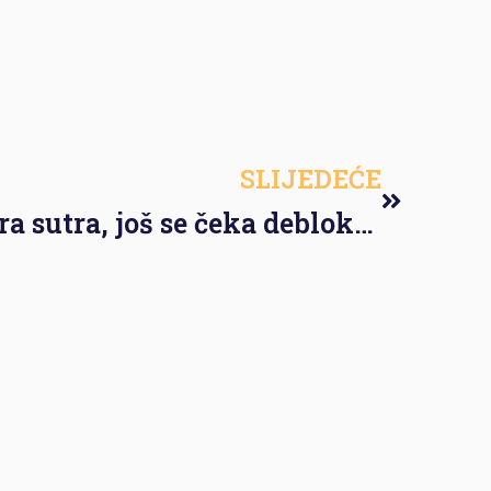
SLIJEDEĆE
Novi protesti rudara sutra, još se čeka deblokada računa zeničkog rudnika