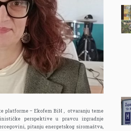
čke platforme – Ekofem BiH , otvaranju teme
nističke perspektive u pravcu izgradnje
ercegovini, pitanju energetskog siromaštva,