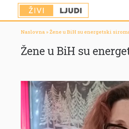
Naslovna
»
Žene u BiH su energetski sirom
Žene u BiH su energe