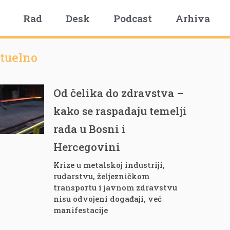
Rad
Desk
Podcast
Arhiva
tuelno
Od čelika do zdravstva –
kako se raspadaju temelji
rada u Bosni i
Hercegovini
Krize u metalskoj industriji,
rudarstvu, željezničkom
transportu i javnom zdravstvu
nisu odvojeni događaji, već
manifestacije