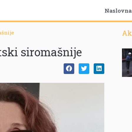
Naslovna
Ak
ašnije
tski siromašnije