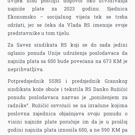
uvijek nisu postigli dogovor oko utvrđivanja
najniže plate za 2023 godinu. Sjednica
Ekonomsko – socijalnog vijeća tek se treba
održati, jer se čeka da Vlada RS imenuje svoje
predstavnike u tom tijelu.
Za Savez sindikata RS koji se do sada jedini
oglasio ponuda Unije udruženja poslodavaca da
najniža plata sa 650 bude povećana na 673 KM je
neprihvatljiva.
Potpredsjednik SSRS i predsjednik Granskog
sindikata kože obuće i tekstila RS Danko Ružičić
ponudu poslodavaca nazvao je „poniženjem za
radnike“. Ružičić osvrćući se na izračune kojima
poslovna zajednica objašnjava svoju ponudu o
visini najniže plate poručuje im da je u prošloj
godini najniža plata iznosila 650, a ne 590 KM pa