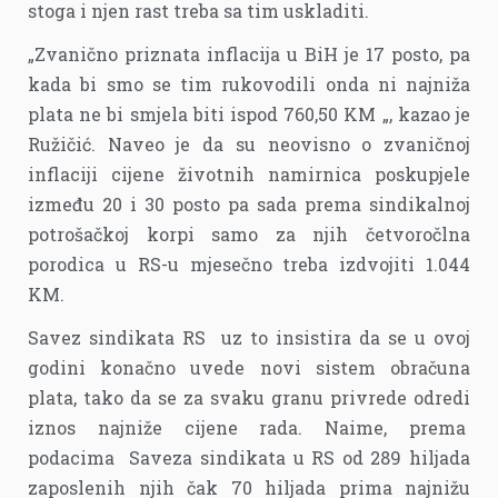
stoga i njen rast treba sa tim uskladiti.
„Zvanično priznata inflacija u BiH je 17 posto, pa
kada bi smo se tim rukovodili onda ni najniža
plata ne bi smjela biti ispod 760,50 KM „, kazao je
Ružičić. Naveo je da su neovisno o zvaničnoj
inflaciji cijene životnih namirnica poskupjele
između 20 i 30 posto pa sada prema sindikalnoj
potrošačkoj korpi samo za njih četvoročlna
porodica u RS-u mjesečno treba izdvojiti 1.044
KM.
Savez sindikata RS uz to insistira da se u ovoj
godini konačno uvede novi sistem obračuna
plata, tako da se za svaku granu privrede odredi
iznos najniže cijene rada. Naime, prema
podacima Saveza sindikata u RS od 289 hiljada
zaposlenih njih čak 70 hiljada prima najnižu